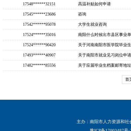
17548******32151
高温补贴如何申请
17545******23686
咨询
17542******95078
大学生就业咨询
17524******35016
南阳什么时候出市县区事业
17524******90420
关于河南南阳市医学院毕业
17493******40907
关于南阳市就业见习岗位申
17482******85556
关于应届毕业生档案邮寄地
首
主办：南阳市人力资源和社会保
豫ICP备17003487号-