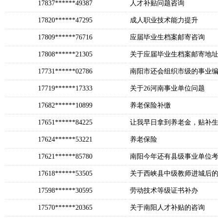
17837******49387
人才补贴问题咨询
17820******47295
成人职业技术能力提升
17809******76716
应届毕业生档案邮寄咨询
17808******21305
关于应届毕业生档案邮寄地
17731******02786
南阳市还会组织市级的事业
17719******17333
关于26河南事业单位问题
17682******10899
养老保险补缴
17651******84225
让我早日拿到养老金，贴补
17624******53221
养老保险
17621******85780
南阳今年还有县级事业单位
17618******53505
关于西峡县中级教师进城后
17598******30595
劳动技术等级证书补办
17570******20365
关于南阳人才补贴的咨询