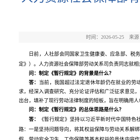
时间：2026-05-25
来源
日前
，
人社部会同国家
卫生健康委、应急部、税务
定
》）。人力资源社会保障部劳动关系司负责同志就相
问：制定《暂行规定》的背景是什么？
答：
当前，我国超过法定退休年龄仍
在就业的劳
求
，经深入调查研究、充分论证评估和广泛征求意见，
出台，填补了现行劳动法律制度的短板，旨在明确用人
问：制定《暂行规定》的总体思路是什么？
答：
《暂行规定》坚持以习近平新时代中国特色
路：一是坚持问题导向，将其权益保障与劳动关系解绑
假、劳动安全卫生、工伤保障等基本权益
的具体内容作