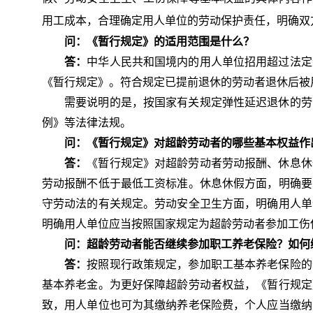
用工成本
，合理确定用人单位的
劳动保护
责任
，明确双
问：《暂行规定》的适用范围是什么？
答：
中华人民共和国境内的用人单位招用超过法定
《暂行规定》。符合规定已提前退休的劳动者退休后被
需要说明的是，
按国家有关规定弹性延迟退休的劳
例》等法律法规。
问：《暂行规定》对超龄劳动者的哪些基本权益作
答：
《暂行规定》对超龄劳动者劳动报酬、休息休
劳动报酬不低于最低工资标准
。休息休假方面，明确
要
守劳动法的有关规定
。劳动安全卫生方面，
明确用人单
明确用人单位应当按照国家规定为超龄劳动者参加工伤
问：超龄劳动者能否继续参加职工养老保险？如何
答：
按照现行政策规定，参加职工基本养老保险的
基本养老金。为更好保障超龄劳动者权益，《暂行规定
致，用人单位也可为其缴纳养老保险费，个人应当缴纳