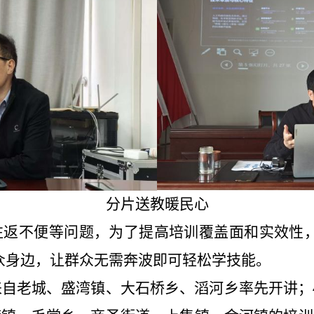
分片送教
暖民心
往返不便
等问题，为了提高培训覆盖面和实效性
众身边
，
让群众无需奔波即可轻松学技能
。
来自老城、
盛湾镇、大石桥乡、滔河乡率先开讲；