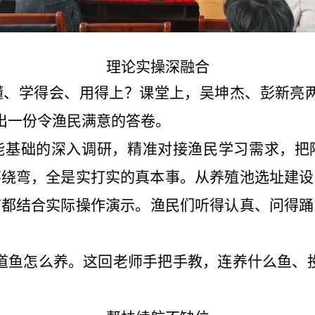
理论实操
深融合
懂、学得会、用得上？课堂上，吴坤杰、彭新亮
出一份令渔民满意的答卷。
能基础的深入调研，精准对接渔民学习需求，把
不绕弯，全是实打实的真本事。
从养殖池
选址建设
节都结合实际操作演示。渔民们听得认真、问得踊
道鱼怎么养。这回老师手把手教，连
养什么鱼
、