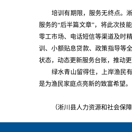
培训
有期限，服务无终点。
服务的
“后半篇文章”，将此次技
零工市场、电话短信等渠道
及时
训、小额贴息贷款
、
政策
指导等
状态，动态更新服务台账，推动更
绿水青山留得住，上岸渔民
是
为
渔民
家庭点亮新的
致富
希望。
（
淅川县人力资源和社会保障