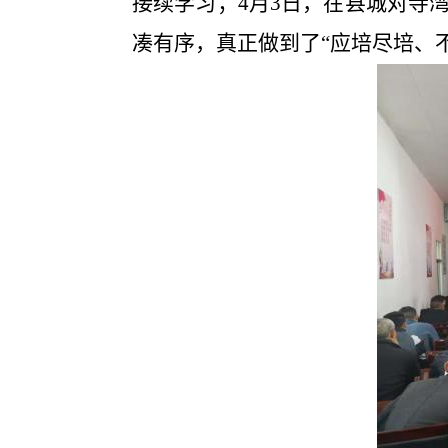
接续学习；
4月3日，
在县城对
寺
凑有序，真正做到了
“应培尽培、