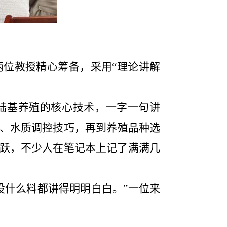
两位教授精心筹备，
采用
“理论讲解
陆基养殖的核心技术，一字一句讲
、水质
调控技巧
，
再
到
养殖品种选
跃，不少人在笔记本上记了满满几
投什么料
都讲得明明白白。
”一位来