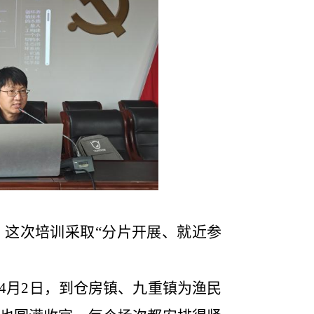
，
这次培训采取
“分片开展、就近参
4月2日，
到
仓房镇、九重镇
为
渔民