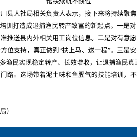
帮扶
续航不缺位
淅川
县人社局相关负责人表示，接下来将持续
聚焦
能培训打造成退捕渔民转产致富的新起点。一是
精准
推送县内外相关用工岗位信息
。
二是
对有
意愿
全方位支持
，
真正
做到
“扶上马、送一程”
。
三是安
多渔民实现稳定转产、长效增收
，
让退捕渔民真
有门路。这场带着泥土味和鱼腥气的
技能
培训，
不
局
）