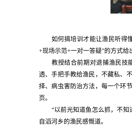
如何搞培训
才能让渔民听得
+现场示范+一对一答疑”的方式
给
教授结合前期对退捕渔民技
透、手把手教给渔民，不藏私、
择
、
病虫害防治方法
，每一个环
页。
“以前光知道鱼怎么抓，不知
自滔河乡的渔民感慨道
。