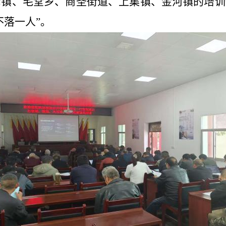
湾镇、毛堂
乡
、商圣街道、上集镇、金河镇的培训
不落一人”。