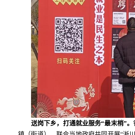
送岗下乡，打通就业服务
“最末梢”
。
镇（街道）
，联合当地政府共同开展
“淅