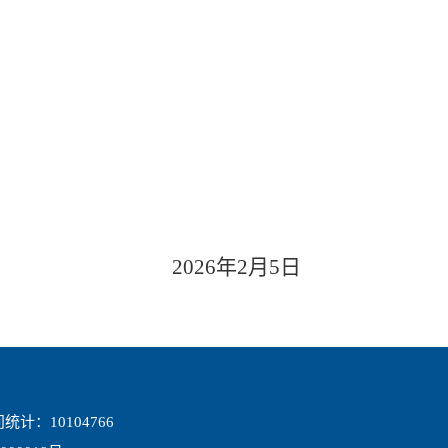
202
6
年
2
月
5
日
统计：
10104766