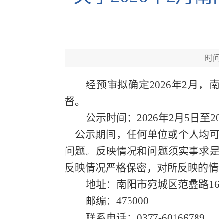
时间：
经预审拟确定
202
6
年
2
月
，
督。
公示时间：
202
6
年
2
月
5
日
至
2
公示期间，任何单位或个人均
问题。反映情况和问题须实事求
反映情况严格保密，对所反映的情
地址：南阳市宛城区范蠡路
1
邮编：
473000
联系电话：
0377-60166789