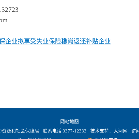
132723
com
直参保企业拟享受失业保险稳岗返还补贴企业
网站地图
源和社会保障局 联系电话:0377-12333 技术支持：
大河网
访问