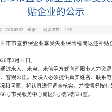
贴企业的公示
2026-02-05
来源：
阅读次数：
1291
南阳市市直参保企业
享受失业保险稳岗返还补贴
02
6
年
2
月
11
日
。
可通过来人、来电、来信等方式向南阳市人力资源
是、客观公正。反映人必须提供真实姓名、联系电
况和问题，将认真进行调查核实，并视情况按有
666号市民服务中心南区5号楼5楼5
24
室
。