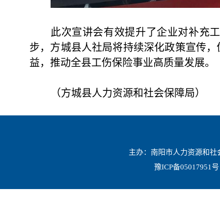
此次宣讲会有效提升了
企业
对补充
步，方城县人社局将持续深化政策宣传，
益，推动全县工伤保险事业高
质量发展。
（
方城县人力资源和社会保障局
）
主办：南阳市人力资源和社会保
豫ICP备05017951号