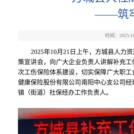
——筑
时间：2025-10
2025年10月21日
上午
，方城县人力资
策宣讲会
，向广大企业负责人讲解
补充工
次工伤保险体系建设，切实保障广大职工
健康保险股份有限公司南阳中心支公司经
镇（街道）社保
经办
工作负责
人
。