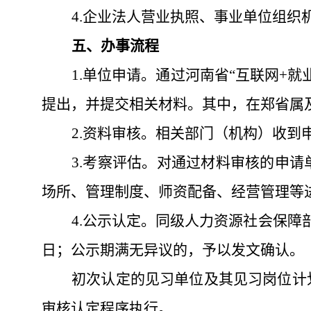
4
.企业法人营业执照、
事业单位组织
五
、办事流程
1
.
单位申请。通过河南省
“互联网+就
提出，并提交相关材料。其中，在郑省属
2
.
资料审核。
相关部门（
机构
）
收到
3
.
考察评估。对通过材料审核的申请
场所、管理制度、师资配备、经营管理等
4
.
公示认定。同级人力资源社会保障
日；公示期满无异议的，予以发文确认。
初次认定的见习单位及其见习岗位计
审核认定程序执行。