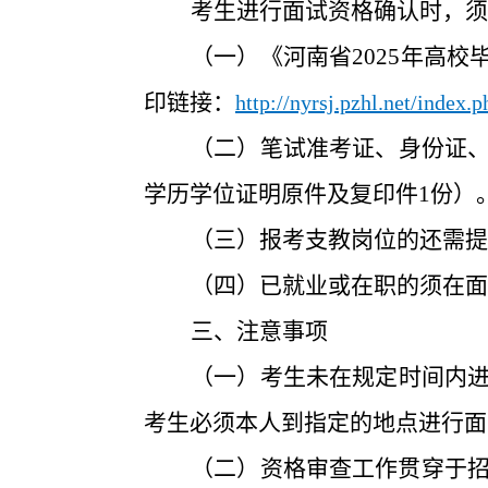
考生进行面试资格确认时，须
（一）《河南省2025
年高校
印链接：
http://nyrsj.pzhl.net/ind
（
二
）笔试准考证
、
身份证
学历学位证明原件及复印件
1份）
（
三
）
报考支教岗位的还需提
（四）已就业或在职的须在面
三
、注意事项
（一）考生
未在规定时间内
考生必须本人到指定的地点进行面
（二）
资格审查工作贯穿于