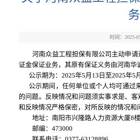
务
时间：2025-05
河南众益工程担保有限公司主动申请
证金保证业务，
其
原有保证义务由河南华
公示期为：
2025年
5
月
13
日至
2025年
5
公示期间，任何单位或个人均可通过
的问题。反映情况和问题须实事求是、客
和反映情况严格保密，对所反映的情况和
地址：南阳市
兴隆路人力资源大厦
8
邮编：
473000
联系电话：
0377-
63128896