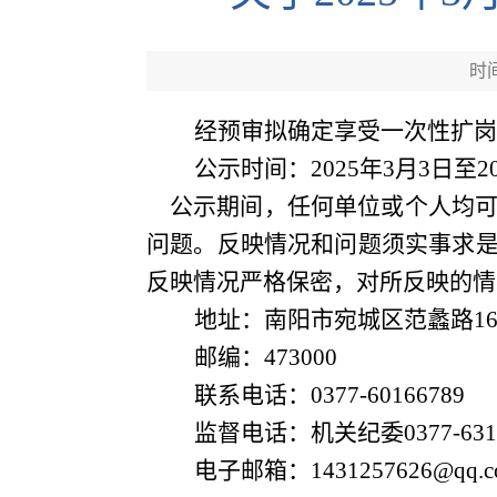
时间
经预审拟确定享受一次性扩岗
公示时间：
202
5
年
3
月
3
日
至
2
公示期间，任何单位或个人均
问题。反映情况和问题须实事求
反映情况严格保密，对所反映的情
地址：南阳市宛城区范蠡路
1
邮编：
473000
联系电话：
0377-60166789
监督电话：机关纪委
0377-63
电子邮箱：
1431257626@qq.