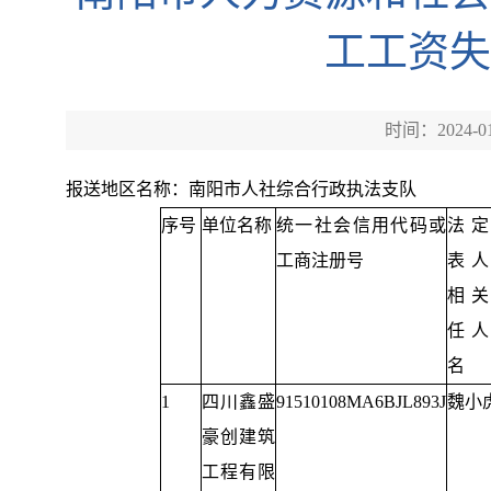
工工资失
时间：2024-01
报送地区
名称：南阳市人社综合行政执法支队
序号
单位名称
统一社会信用代码或
法定
工商注册号
表人
相关
任人
名
1
四川鑫盛
91510108MA6BJL893J
魏小
豪创建筑
工程有限