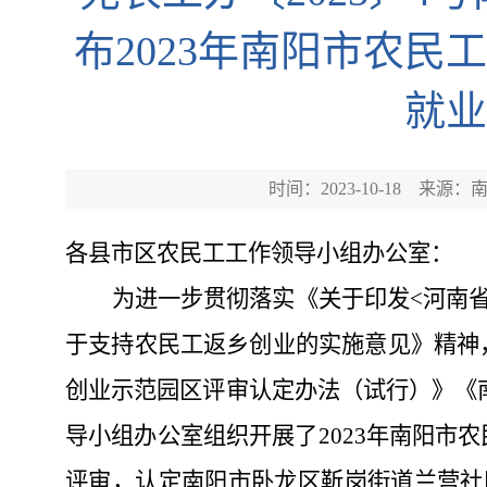
布2023年南阳市农
就业
时间：2023-10-18
来源：
各县
市
区
农民工工作领导小组办公室
：
为进一步贯彻落实
《
关于印发
<河南
于支持农民工返乡创业的实施意见》
精神
创业示范园区评审认定办法（试行）》《
导小组办公室组织开展了
2023年南阳市
农
评审，
认定南阳市卧龙区靳岗街道兰营社