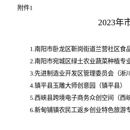
附件
1
202
3
年
1.南阳市卧龙区靳岗街道兰营社区食
2.南阳市宛城区绿土农业蔬菜种植专
3.先进制造业开发区管理委员会（淅
4.镇平县玉雕大师创意园（镇平县）
5.西峡县跨境电子商务众创空间（西
6.新甸铺镇农民工返乡创业特色旅游