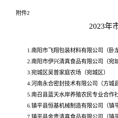
附件
2
202
3
年
1.
南阳市飞翔包装材料有限公司（卧
2.
南阳市伊兴清真食品有限公司（宛
3.
宛城区吴普家庭农场（宛城区）
4.
河南永合密封技术有限公司（方城
5.
南召县蓝天水岸养殖农民专业合作
6.
镇平县恒基机械制造有限公司（镇
7.
镇平县金贵清真食品有限公司（镇