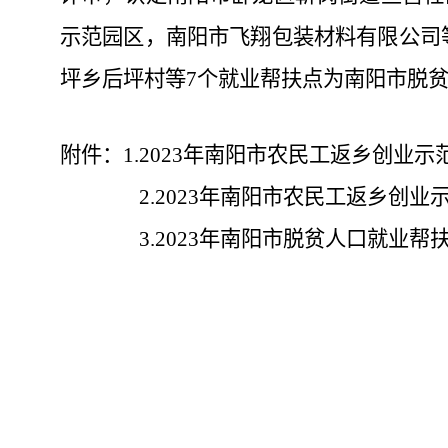
示范园区，
南阳市飞翔包装材料有限公司
坪乡后坪村
等
7
个
就业帮扶点为南阳市脱
附件：
1
.
20
23
年
南阳市
农民工返乡创业示
2
.
20
23
年
南阳市
农民工返乡创业
3
.
20
23
年
南阳市
脱贫人口就业帮