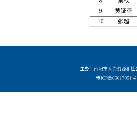
8
蔡权
9
黄钲荃
10
张超
主办：南阳市人力资源和社会保
豫ICP备05017951号