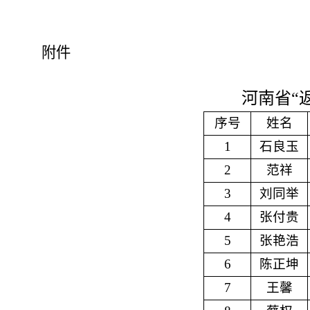
附件
河南省
“
序号
姓名
1
石良玉
2
范祥
3
刘同举
4
张付贵
5
张艳浩
6
陈正坤
7
王馨